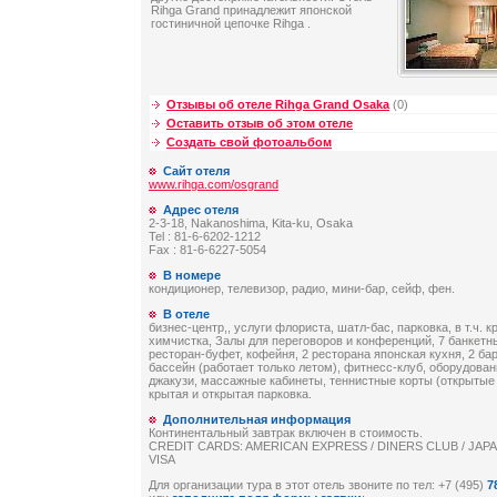
Rihga Grand принадлежит японской
гостиничной цепочке Rihga .
Отзывы об отеле Rihga Grand Osaka
(0)
Оставить отзыв об этом отеле
Создать свой фотоальбом
Сайт отеля
www.rihga.com/osgrand
Адрес отеля
2-3-18, Nakanoshima, Kita-ku, Osaka
Tel : 81-6-6202-1212
Fax : 81-6-6227-5054
В номере
кондиционер, телевизор, радио, мини-бар, сейф, фен.
В отеле
бизнес-центр,, услуги флориста, шатл-бас, парковка, в т.ч. к
химчистка, Залы для переговоров и конференций, 7 банкетн
ресторан-буфет, кофейня, 2 ресторана японская кухня, 2 ба
бассейн (работает только летом), фитнесс-клуб, оборудова
джакузи, массажные кабинеты, теннистные корты (открытые 
крытая и открытая парковка.
Дополнительная информация
Континентальный завтрак включен в стоимость.
CREDIT CARDS: AMERICAN EXPRESS / DINERS CLUB / JAP
VISA
Для организации тура в этот отель звоните по тел: +7 (495)
7