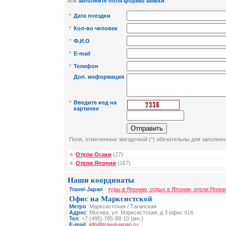
или
заполните поля формы заявки
:
*
Дата поездки
*
Кол-во человек
*
Ф.И.О
*
E-mail
*
Телефон
Доп. информация
*
Введите код на
картинке
Поля, отмеченные звездочкой (*) обязательны для заполнен
Отели Осаки
(27)
Отели Японии
(167)
Наши координаты
Travel-Japan
-
туры в Японию, отдых в Японии, отели Япони
Офис на Марксистской
Метро
: Марксистская / Таганская
Адрес
: Москва, ул. Марксистская, д 3 офис 416
Тел
: +7 (495) 785-88-10 (мн.)
E-mail
:
info@travel-japan.ru