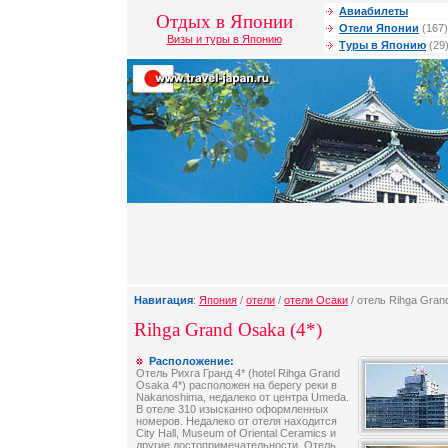
Авиабилеты
Отдых в Японии
Отели Японии
(167)
Визы и туры в Японию
Туры в Японию
(29
Навигация
:
Япония
/
отели
/
отели Осаки
/ отель Rihga Gra
Rihga Grand Osaka (4*)
Расположение:
Отель Рихга Гранд 4* (hotel Rihga Grand
Osaka 4*) расположен на берегу реки в
Nakanoshima, недалеко от центра Umeda.
В отеле 310 изысканно оформленных
номеров. Недалеко от отеля находится
City Hall, Museum of Oriental Ceramics и
другие достопримечательности. Отель