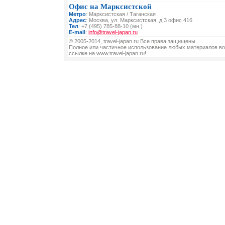
Офис на Марксистской
Метро
: Марксистская / Таганская
Адрес
: Москва, ул. Марксистская, д 3 офис 416
Тел
: +7 (495) 785-88-10 (мн.)
E-mail
:
info@travel-japan.ru
© 2005-2014, travel-japan.ru Все права защищены.
Полное или частичное использование любых материалов во
ссылке на www.travel-japan.ru!