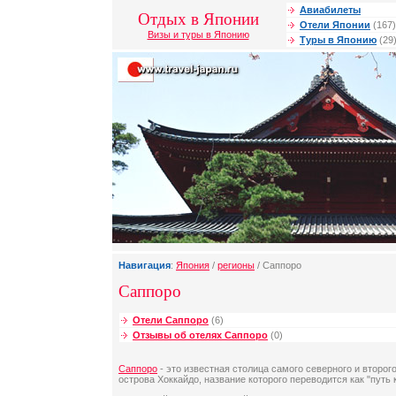
Авиабилеты
Отдых в Японии
Отели Японии
(167)
Визы и туры в Японию
Туры в Японию
(29
Навигация
:
Япония
/
регионы
/ Саппоро
Саппоро
Отели Саппоро
(6)
Отзывы об отелях Саппоро
(0)
Саппоро
- это известная столица самого северного и второг
острова Хоккайдо, название которого переводится как "путь