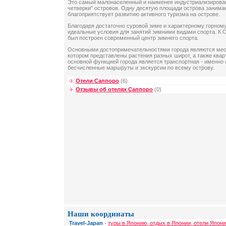
Это самый малонаселенный и наименее индустриализирова
четверки" островов. Одну десятую площади острова занима
благоприятствует развитию активного туризма на острове.
Благодаря достаточно суровой зиме и характерному горном
идеальные условия для занятий зимними видами спорта. К О
был построен современный центр зимнего спорта.
Основными достопримечательностями города являются мес
котором представлены растения разных широт, а также квар
основной функцией города является транспортная - именно
бесчисленные маршруты и экскурсии по всему острову.
Отели Саппоро
(6)
Отзывы об отелях Саппоро
(0)
Наши координаты
Travel-Japan
-
туры в Японию, отдых в Японии, отели Япони