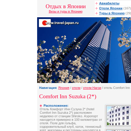
Авиабилеты
Отдых в Японии
Отели Японии
(167)
Визы и туры в Японию
Туры в Японию
(29
Навигация
:
Япония
/
отели
/
отели Нагои
/ отель Comfort Inn
Comfort Inn Suzuka (2*)
Расположение:
Отель Комфорт Инн Сузука 2* (hotel
Comfort Inn Suzuka 2*) расположен
недалеко от станции Shiroko. Аэропорт
находится примерно в 100 километрах от
отеля. Поле для гольфа,
оздоровительный клуб, каток, теннисный
корт, магазины и рестораны находятся в