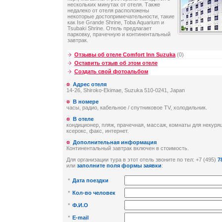
нескольких минутах от отеля. Также
недалеко от отеля расположены
некоторые достопримечательности, такие
как Ise Grande Shrine, Toba Aquarium и
Tsubaki Shrine. Отель предлагает
парковку, прачечную и континентальный
завтрак.
Отзывы об отеле Comfort Inn Suzuka
(0)
Оставить отзыв об этом отеле
Создать свой фотоальбом
Адрес отеля
14-26, Shiroko-Ekimae, Suzuka 510-0241, Japan
В номере
часы, радио, кабельное / спутниковое TV, холодильник.
В отеле
кондиционер, пляж, прачечная, массаж, комнаты для некурящ
ксерокс, факс, интернет.
Дополнительная информация
Континентальный завтрак включен в стоимость.
Для организации тура в этот отель звоните по тел: +7 (495)
7
или
заполните поля формы заявки
:
*
Дата поездки
*
Кол-во человек
*
Ф.И.О
*
E-mail