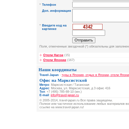
*
Телефон
Доп. информация
*
Введите код на
картинке
Поля, отмеченные звездочкой (*) обязательны для заполнен
Отели Нагои
(15)
Отели Японии
(167)
Наши координаты
Travel-Japan
-
туры в Японию, отдых в Японии, отели Япони
Офис на Марксистской
Метро
: Марксистская / Таганская
Адрес
: Москва, ул. Марксистская, д 3 офис 416
Тел
: +7 (495) 785-88-10 (мн.)
E-mail
:
info@travel-japan.ru
© 2005-2014, travel-japan.ru Все права защищены.
Полное или частичное использование любых материалов во
ссылке на www.travel-japan.ru!