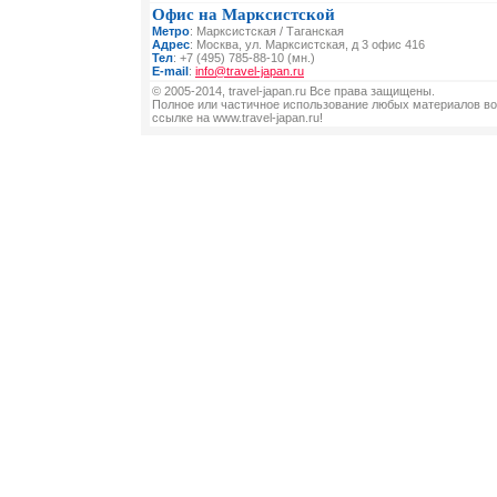
Офис на Марксистской
Метро
: Марксистская / Таганская
Адрес
: Москва, ул. Марксистская, д 3 офис 416
Тел
: +7 (495) 785-88-10 (мн.)
E-mail
:
info@travel-japan.ru
© 2005-2014, travel-japan.ru Все права защищены.
Полное или частичное использование любых материалов во
ссылке на www.travel-japan.ru!