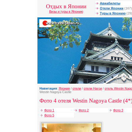
Авиабилеты
Отдых в Японии
Отели Японии
(167)
Визы и туры в Японию
Туры в Японию
(29
Навигация
:
Япония
/
отели
/
отели Нагои
/
отель Westin Nago
Westin Nagoya Castle
Фото 4 отеля Westin Nagoya Castle (4*
Фото 1
Фото 2
Фото 3
Фото 5